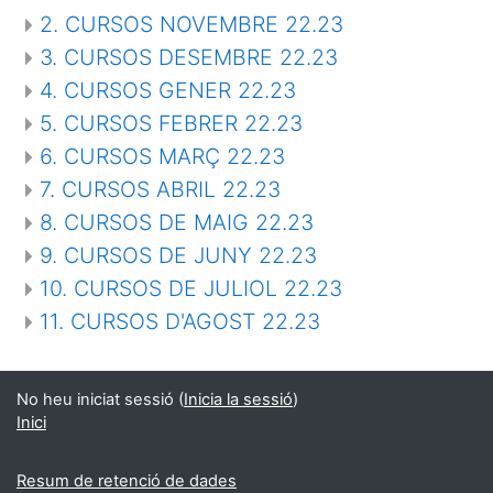
2. CURSOS NOVEMBRE 22.23
3. CURSOS DESEMBRE 22.23
4. CURSOS GENER 22.23
5. CURSOS FEBRER 22.23
6. CURSOS MARÇ 22.23
7. CURSOS ABRIL 22.23
8. CURSOS DE MAIG 22.23
9. CURSOS DE JUNY 22.23
10. CURSOS DE JULIOL 22.23
11. CURSOS D'AGOST 22.23
No heu iniciat sessió (
Inicia la sessió
)
Inici
Resum de retenció de dades