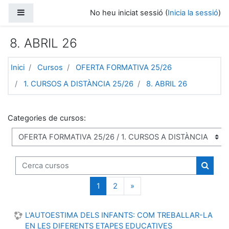
Vés al contingut principal
Panell lateral
No heu iniciat sessió (
Inicia la sessió
)
8. ABRIL 26
Inici
Cursos
OFERTA FORMATIVA 25/26
1. CURSOS A DISTÀNCIA 25/26
8. ABRIL 26
Categories de cursos:
Cerca cursos
Cerca 
(current)
Següent
1
2
»
L'AUTOESTIMA DELS INFANTS: COM TREBALLAR-LA
EN LES DIFERENTS ETAPES EDUCATIVES